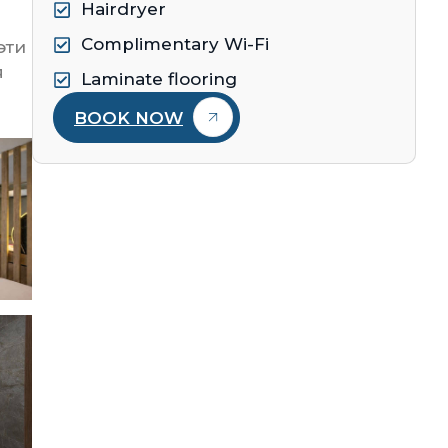
Hairdryer
Complimentary Wi-Fi
эти
я
Laminate flooring
BOOK NOW