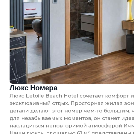
Люкс Номера
Люкс L’etoile Beach Hotel сочетает комфорт
эксклюзивный отдых. Просторная жилая зо
детали делают этот номер чем-то большим,
для незабываемых моментов, он станет идеа
насладиться неповторимой атмосферой Ичм
Наши люксы площадью 61 м² представлены в