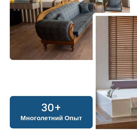
30
+
Многолетний Опыт